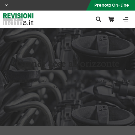
Prenota On-Line
Grandi cose all'orizzonte
Sta nascendo qualcosa di grosso! Il nostro negozio è in lavorazione
e aprirà presto!