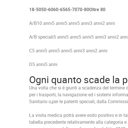
18-50
50-60
60-65
65-70
70-80
Oltre 80
A/B10 anni5 anni5 anni5 anni3 anni2 anni
A/B speciali5 anni5 anni5 anni5 anni3 anni2 ann
C5 anni5 anni5 anni5 anni3 anni2 anni
D5 anni5 anni
Ogni quanto scade la 
Una volta che si è giunti a scadenza del termine 
per i trasporti, la navigazione ed i sistemi inform
Sanitario o,per le patenti speciali, dalla Commis
La visita medica potrà avere esito positivo e in ta
tabella precedente relativamente alla categoria e a