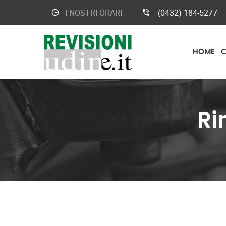
I NOSTRI ORARI
(0432) 184-5277
HOME
C
Ri