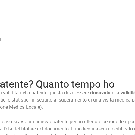
i
patente? Quanto tempo ho
di validità della patente questa deve essere
rinnovata
e la
validi
atici e statistici, in seguito al superamento di una visita medica
sione Medica Locale).
l caso si avrà un rinnovo patente per un ulteriore periodo tempora
ll’età del titolare del documento. Il medico rilascia il certifica