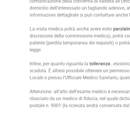
comunicazione della conferma di validità all’Uffic
domicilio dell’interessato un tagliando adesivo, a
informazioni dettagliate si può contattare anche l
La visita medica potrà anche avere esito
parzial
discrezione della commissione medica), potrà comp
patente (perdita temporanea dei requisiti) o potr
legge.
Infine, per quanto riguarda la
tolleranza
, esiston
scaduta. È altresì possibile ottenere un permess
Locale o presso l’Ufficiale Medico Sanitario, qua
Attenzione: all’atto dell’esame medico è necess
rilasciato da un medico di fiducia, nel quale dich
postale n. 9001 (la ricevuta andrà conservata dal 