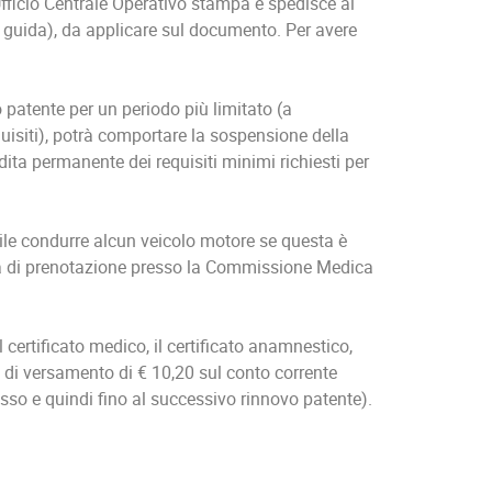
’Ufficio Centrale Operativo stampa e spedisce al
di guida), da applicare sul documento. Per avere
o patente per un periodo più limitato (a
uisiti), potrà comportare la sospensione della
ita permanente dei requisiti minimi richiesti per
ile condurre alcun veicolo motore se questa è
sta di prenotazione presso la Commissione Medica
 certificato medico, il certificato anamnestico,
ne di versamento di € 10,20 sul conto corrente
esso e quindi fino al successivo rinnovo patente).