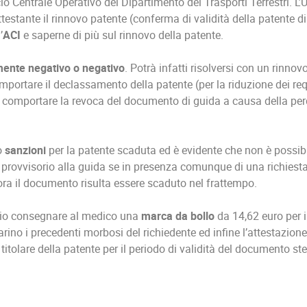
io Centrale Operativo del Dipartimento dei Trasporti Terrestri. L
ttestante il rinnovo patente (conferma di validità della patente 
’
ACI
e saperne di più sul rinnovo della patente.
mente negativo o negativo
. Potrà infatti risolversi con un rinnov
ortare il declassamento della patente (per la riduzione dei req
à comportare la revoca del documento di guida a causa della perd
o
sanzioni
per la patente scaduta ed è evidente che non è possib
o provvisorio alla guida se in presenza comunque di una richie
lora il documento risulta essere scaduto nel frattempo.
ario consegnare al medico una
marca da bollo
da 14,62 euro per il
iarino i precedenti morbosi del richiedente ed infine l’attestazio
titolare della patente per il periodo di validità del documento st