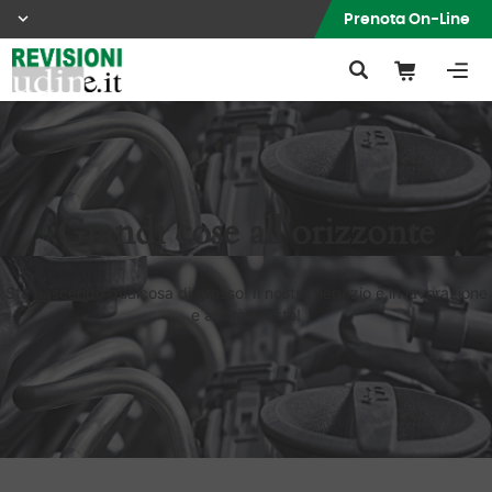
Prenota On-Line
Grandi cose all'orizzonte
Sta nascendo qualcosa di grosso! Il nostro negozio è in lavorazione
e aprirà presto!